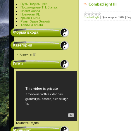
Путь Падальщика
CombatFight III
Прохождение ТН. 3 этаж
Излом Хаоса
Новичкам КЦ
CombatFight
|
Просмотров:
1289
|
Заг
Крысо-Цыпы
Руны. Храм Знаний
Таблица опыта
Форма входа
Категории
Клиенты
[1]
Гимн
Комбатс Радио
Мини-чат