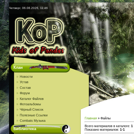
Четверг, 06.08.2026, 11:46
Клан
Новости
Устав
Состав
Форум
Каталог Файлов
Фотоальбомы
Чёрный Список
Полезные Ссылки
Главная
»
Файлы
Combats Музыка
Всего материалов в каталоге
:
1
Библиотека
Показано материалов
:
1-1