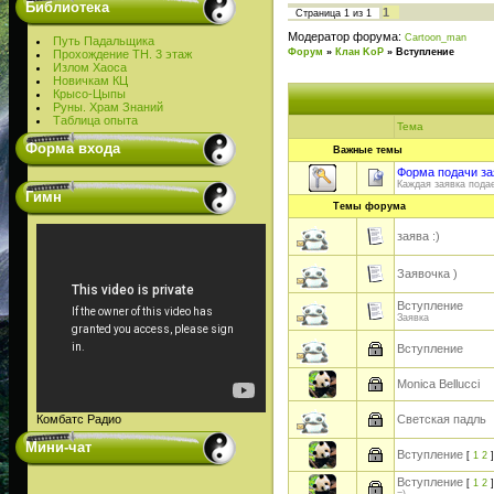
Библиотека
1
Страница
1
из
1
Модератор форума:
Cartoon_man
Путь Падальщика
Форум
»
Клан KoP
»
Вступление
Прохождение ТН. 3 этаж
Излом Хаоса
Новичкам КЦ
Крысо-Цыпы
Руны. Храм Знаний
Таблица опыта
Тема
Форма входа
Важные темы
Форма подачи за
Каждая заявка подае
Гимн
Темы форума
заява :)
Заявочка )
Вступление
Заявка
Вступление
Monica Bellucci
Комбатс Радио
Светская падль
Мини-чат
Вступление
[
1
2
]
Вступление
[
1
2
]