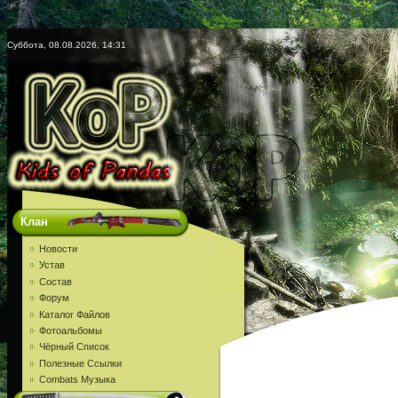
Суббота, 08.08.2026, 14:31
Клан
Новости
Устав
Состав
Форум
Каталог Файлов
Фотоальбомы
Чёрный Список
Полезные Ссылки
Combats Музыка