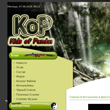
Пятница, 07.08.2026, 00:22
Клан
Новости
Устав
Состав
Форум
Каталог Файлов
Фотоальбомы
Чёрный Список
Полезные Ссылки
Главная
»
Фотоальбом
»
Демот
Combats Музыка
Библиотека