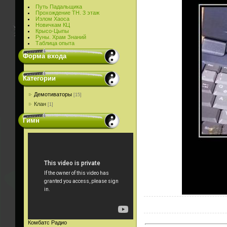
Путь Падальщика
Прохождение ТН. 3 этаж
Излом Хаоса
Новичкам КЦ
Крысо-Цыпы
Руны. Храм Знаний
Таблица опыта
Форма входа
Категории
Демотиваторы
[15]
Клан
[1]
Гимн
Комбатс Радио