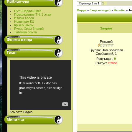
Библиотека
1
Страница
1
из
1
Форум
»
Сюда не ходи:)
»
Жалобы
»
Ja
Путь Падальщика
Прохождение ТН. 3 этаж
Излом Хаоса
Новичкам КЦ
Крысо-Цыпы
Зверье
Руны. Храм Знаний
Таблица опыта
Форма входа
Рядовой
Группа: Пользователи
Гимн
Сообщений:
1
Репутация:
0
Статус:
Offline
Комбатс Радио
Мини-чат