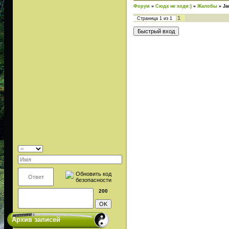
Форум
»
Сюда не ходи:)
»
Жалобы
»
Ja
1
Страница
1
из
1
200
Архив записей