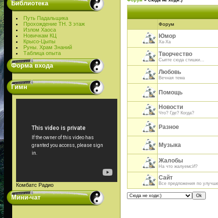
Форум
»
Сюда не ходи:)
Библиотека
Путь Падальщика
Прохождение ТН. 3 этаж
Форум
Излом Хаоса
Новичкам КЦ
Юмор
Крысо-Цыпы
Ха-Ха
Руны. Храм Знаний
Таблица опыта
Творчество
Сыпте сюда стишки...
Форма входа
Любовь
Вечная тема
Гимн
Помощь
Новости
Что? Где? Когда?
Разное
Музыка
Жалобы
На что жалуемсИ?
Сайт
Все предложения по улучше
Комбатс Радио
Мини-чат